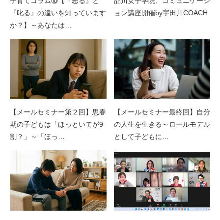
子育てコラム⑩【『怒る』と
品川女子学院、コミュニケーシ
『叱る』の違いを知っています
ョン講座開催by宇田川COACH
か？】～あなたは…
【メールセミナー第２回】思春
【メールセミナー最終回】自分
期の子どもは「ほっといてが9
の人生を生きる～ロールモデル
割？」～「ほっ…
として子どもに…