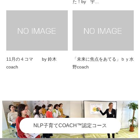
た！by 宇…
11月の４コマ by 鈴木
「未来に焦点をあてる」ｂｙ水
coach
野coach
NLP子育てCOACH™認定コース