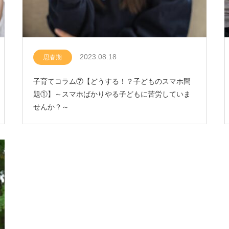
2023.08.18
思春期
子育てコラム⑦【どうする！？子どものスマホ問
題①】～スマホばかりやる子どもに苦労していま
せんか？～