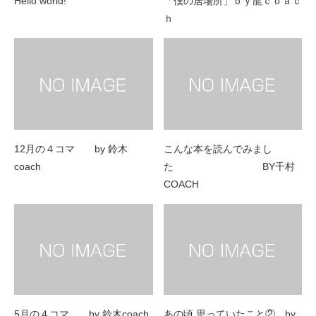
Hello world!
「僕の居場所」ｂｙ龍ｃｏａｃ
ｈ
12月の４コマ by 鈴木
こんな本を読んでみまし
coach
た BY千村
COACH
5月の４コマ by 鈴木coach
あの頃 思っていたこと② by