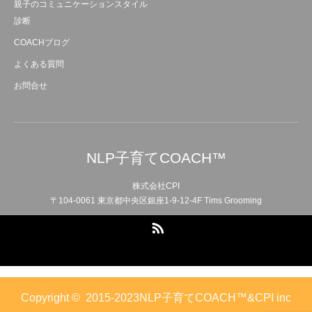
親子のコミュニケーションスタイル
診断
COACHブログ
よくある質問
お問合せ
NLP子育てCOACH™
株式会社CPI
〒104-0061 東京都中央区銀座1-9-12-4F Tims Grooming
RSS
Copyright ©
2015-2023NLP子育てCOACH™&CPI inc