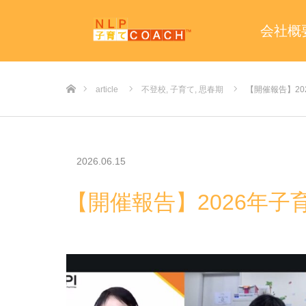
会社概
ホーム
article
不登校
,
子育て
,
思春期
【開催報告】2
2026.06.15
【開催報告】2026年