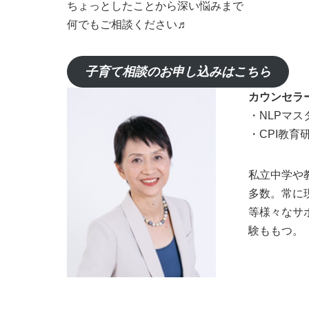
ちょっとしたことから深い悩みまで
何でもご相談ください♬
子育て相談のお申し込みはこちら
カウンセラー
・NLPマ
・CPI教育
私立中学や
多数。常に
等様々なサ
験ももつ。