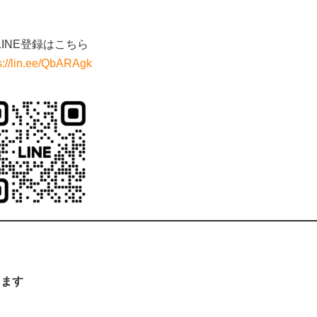
LINE登録はこちら
s://lin.ee/QbARAgk
ります