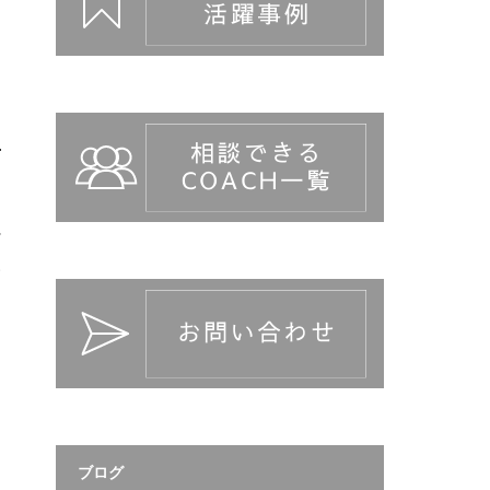
背
い
な
ん
ブログ