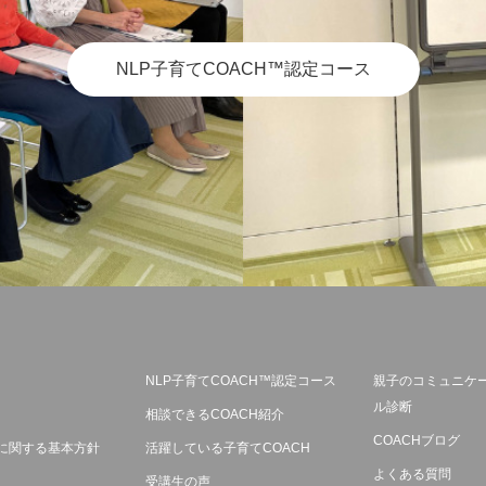
NLP子育てCOACH™認定コース
NLP子育てCOACH™認定コース
親子のコミュニケ
ル診断
相談できるCOACH紹介
COACHブログ
に関する基本方針
活躍している子育てCOACH
よくある質問
受講生の声