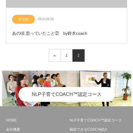
未分類
2018.09.29
あの頃 思っていたこと② by鈴木coach
«
1
2
NLP子育てCOACH™認定コース
HOME
NLP子育てCOACH™認定コース
会社概要
相談できるCOACH紹介