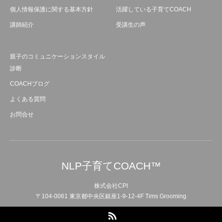
個人情報保護に関する基本方針
活躍している子育てCOACH
講師紹介
受講生の声
親子のコミュニケーションスタイル
診断
COACHブログ
よくある質問
お問合せ
NLP子育てCOACH™
株式会社CPI
〒104-0061 東京都中央区銀座1-9-12-4F Tims Grooming
RSS