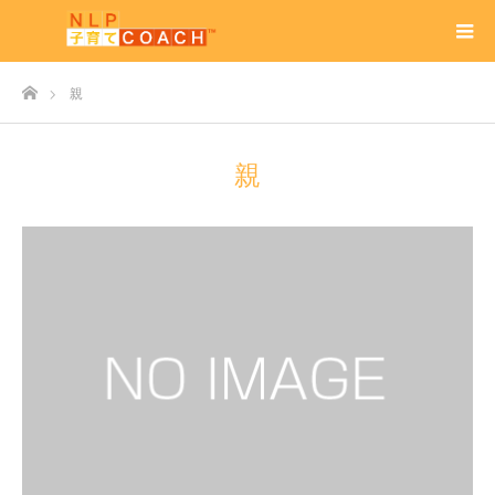
ホーム
親
親