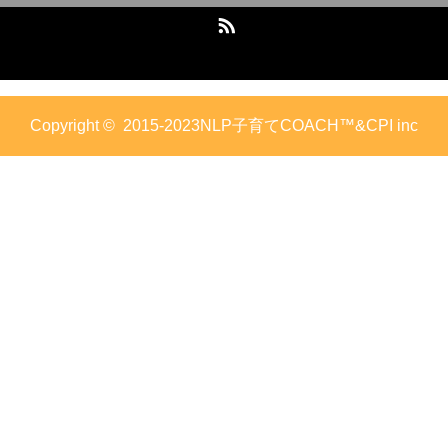
RSS
Copyright ©
2015-2023NLP子育てCOACH™&CPI inc