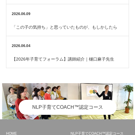
2026.06.09
「この子の気持ち」と思っていたものが、もしかしたら
「私の期待」だったかもしれない
2026.06.04
【2026年子育てフォーラム】講師紹介｜樋口麻子先生
NLP子育てCOACH™認定コース
HOME
NLP子育てCOACH™認定コース