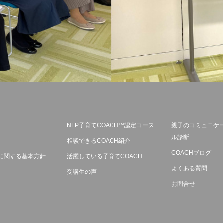
NLP子育てCOACH™認定コース
親子のコミュニケ
ル診断
相談できるCOACH紹介
COACHブログ
に関する基本方針
活躍している子育てCOACH
よくある質問
受講生の声
お問合せ