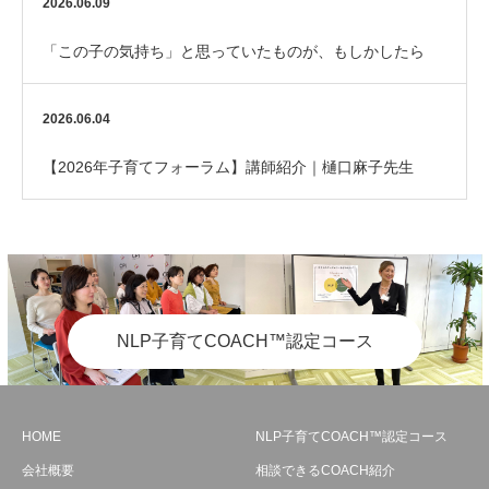
2026.06.09
「この子の気持ち」と思っていたものが、もしかしたら
「私の期待」だったかもしれない
2026.06.04
【2026年子育てフォーラム】講師紹介｜樋口麻子先生
NLP子育てCOACH™認定コース
HOME
NLP子育てCOACH™認定コース
会社概要
相談できるCOACH紹介