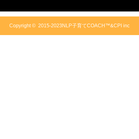
Copyright ©
2015-2023NLP子育てCOACH™&CPI inc