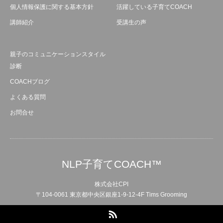
個人情報保護に関する基本方針
活躍している子育てCOACH
講師紹介
受講生の声
親子のコミュニケーションスタイル
診断
COACHブログ
よくある質問
お問合せ
NLP子育てCOACH™
株式会社CPI
〒104-0061 東京都中央区銀座1-9-12-4F Tims Grooming
RSS